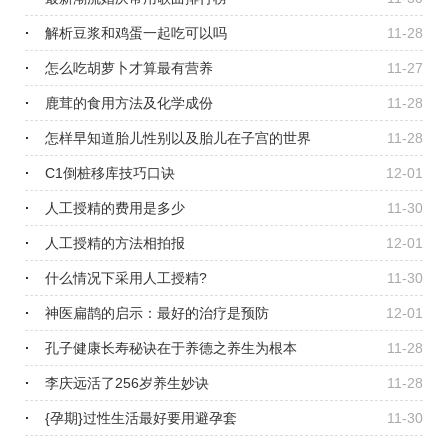
解析豆浆和鸡蛋一起吃可以吗
11-28
怎么吃胡萝卜才算最有营养
11-27
鹿茸的食用方法及化学成份
11-28
怎样早知道胎儿性别以及胎儿在子宫的世界
11-28
C1倒桩移库技巧口诀
12-01
人工授精的费用是多少
11-30
人工授精的方法相拍报
12-01
什么情况下采用人工授精?
11-30
神医扁鹊的启示：最好的治疗是预防
12-01
孔子健康长寿秘诀在于养德之养生为根本
11-28
李庆远活了256岁养生妙诀
11-28
{孕期}过性生活最好要用避孕套
11-30