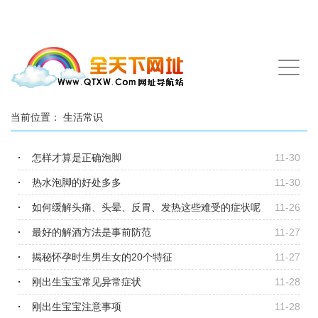
手
机
导
航
当前位置：
生活常识
怎样才算是正确泡脚
11-30
热水泡脚的好处多多
11-30
如何缓解头痛、头晕、反胃、发热这些难受的症状呢
11-26
最好的解酒方法是事前防范
11-27
揭秘怀孕时生男生女的20个特征
11-27
刚出生宝宝常见异常症状
11-28
刚出生宝宝注意事项
11-28