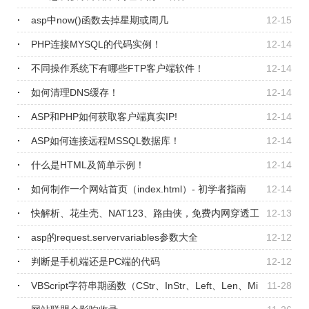
asp中now()函数去掉星期或周几
12-15
PHP连接MYSQL的代码实例！
12-14
不同操作系统下有哪些FTP客户端软件！
12-14
如何清理DNS缓存！
12-14
ASP和PHP如何获取客户端真实IP!
12-14
ASP如何连接远程MSSQL数据库！
12-14
什么是HTML及简单示例！
12-14
如何制作一个网站首页（index.html）- 初学者指南
12-14
快解析、花生壳、NAT123、路由侠，免费内网穿透工
12-13
具怎么选？
asp的request.servervariables参数大全
12-12
判断是手机端还是PC端的代码
12-12
VBScript字符串期函数（CStr、InStr、Left、Len、Mi
11-28