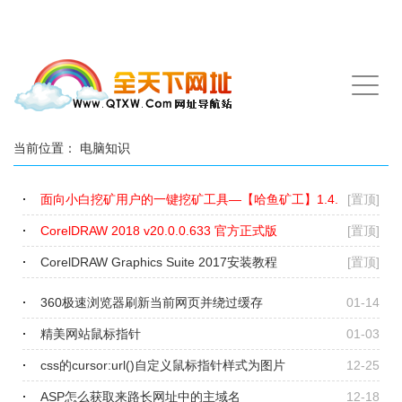
手
机
导
航
当前位置：
电脑知识
面向小白挖矿用户的一键挖矿工具—【哈鱼矿工】1.4.
[置顶]
0.1085.版本发布
CorelDRAW 2018 v20.0.0.633 官方正式版
[置顶]
CorelDRAW Graphics Suite 2017安装教程
[置顶]
360极速浏览器刷新当前网页并绕过缓存
01-14
精美网站鼠标指针
01-03
css的cursor:url()自定义鼠标指针样式为图片
12-25
ASP怎么获取来路长网址中的主域名
12-18