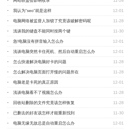
d、Replace、StrComp、U..
网站联盟会影响收录
11-26
我认为“seo”就是这样
12-01
电脑网络被监督人加锁了究竟该破解密码呢
11-28
浅谈我的键盘不能同时按两个键
11-30
急!电脑沒有拼音输入怎么办
12-01
浅谈电脑突然卡住死机、然后自动重启怎么办
12-01
怎么快速解决电脑好卡的问题
11-28
怎么解决电脑页面打开慢的问题所在
11-28
电脑老是卡死的真正原因
12-01
浅谈电脑看不了视频怎么办
11-28
回收站删除的文件究竟该怎样恢复
11-28
已删去的好友该怎样才能重新找到
11-30
电脑无缘无故总是自动重启怎么办
12-01