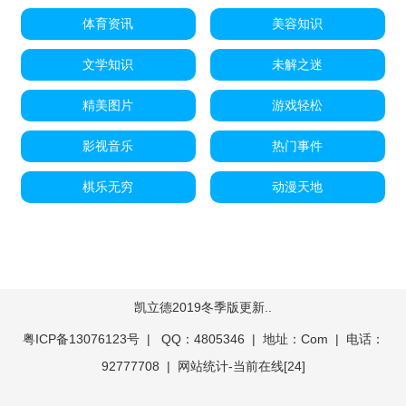
体育资讯
美容知识
文学知识
未解之迷
精美图片
游戏轻松
影视音乐
热门事件
棋乐无穷
动漫天地
凯立德2019冬季版更新..
粤ICP备13076123号
| QQ：4805346 | 地址：Com | 电话：
92777708 |
网站统计
-
当前在线[
24]