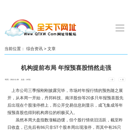
手
机
导
航
当前位置：
综合资讯
> 文章
机构提前布局 年报预喜股悄然走强
时间：2013-11-28 点击：
147
次
- 小
+ 大
上市公司三季报刚刚披露完毕，市场对年报行情的预热随之展
开，从本周一开始，丹邦科技、南洋股份等20多只年报预喜股先
后出现在个股涨停榜上，而公开交易信息则显示，成飞集成等年
报预喜股也得到机构席位的积极买入。
虽然本周大盘指数涨幅趋缓，但个股行情依旧活跃，截至昨
日收盘，已先后有86只非ST个股本周出现涨停，而其中有26只