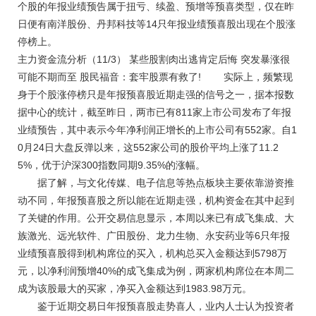
个股的年报业绩预告属于扭亏、续盈、预增等预喜类型，仅在昨
日便有南洋股份、丹邦科技等14只年报业绩预喜股出现在个股涨
停榜上。
主力资金流分析（11/3） 某些股割肉出逃肯定后悔 突发暴涨很
可能不期而至 股民福音：套牢股票有救了! 实际上，频繁现
身于个股涨停榜只是年报预喜股近期走强的信号之一，据本报数
据中心的统计，截至昨日，两市已有811家上市公司发布了年报
业绩预告，其中表示今年净利润正增长的上市公司有552家。自1
0月24日大盘反弹以来，这552家公司的股价平均上涨了11.2
5%，优于沪深300指数同期9.35%的涨幅。
据了解，与文化传媒、电子信息等热点板块主要依靠游资推
动不同，年报预喜股之所以能在近期走强，机构资金在其中起到
了关键的作用。公开交易信息显示，本周以来已有成飞集成、大
族激光、远光软件、广田股份、龙力生物、永安药业等6只年报
业绩预喜股得到机构席位的买入，机构总买入金额达到5798万
元，以净利润预增40%的成飞集成为例，两家机构席位在本周二
成为该股最大的买家，净买入金额达到1983.98万元。
鉴于近期交易日年报预喜股走势喜人，业内人士认为投资者