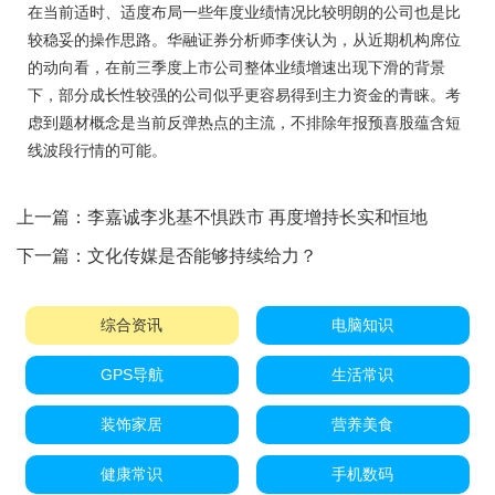
在当前适时、适度布局一些年度业绩情况比较明朗的公司也是比
较稳妥的操作思路。华融证券分析师李侠认为，从近期机构席位
的动向看，在前三季度上市公司整体业绩增速出现下滑的背景
下，部分成长性较强的公司似乎更容易得到主力资金的青睐。考
虑到题材概念是当前反弹热点的主流，不排除年报预喜股蕴含短
线波段行情的可能。
上一篇：
李嘉诚李兆基不惧跌市 再度增持长实和恒地
下一篇：
文化传媒是否能够持续给力？
综合资讯
电脑知识
GPS导航
生活常识
装饰家居
营养美食
健康常识
手机数码