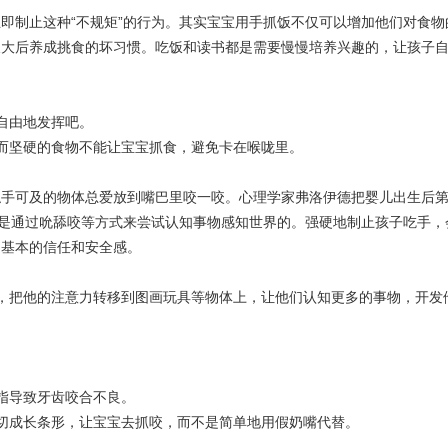
制止这种“不规矩”的行为。其实宝宝用手抓饭不仅可以增加他们对食物
长大后养成挑食的坏习惯。吃饭和读书都是需要慢慢培养兴趣的，让孩子
自由地发挥吧。
坚硬的食物不能让宝宝抓食，避免卡在喉咙里。
可及的物体总爱放到嘴巴里咬一咬。心理学家弗洛伊德把婴儿出生后第
子是通过吮舔咬等方式来尝试认知事物感知世界的。强硬地制止孩子吃手，
乏基本的信任和安全感。
把他的注意力转移到图画玩具等物体上，让他们认知更多的事物，开发
指导致牙齿咬合不良。
成长条形，让宝宝去抓咬，而不是简单地用假奶嘴代替。