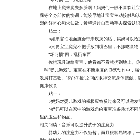
在地上爬来爬去多脏啊！妈妈们一般不喜欢让宝宝
腿等全身部位的协调，能较早地让宝宝主动接触和
烈的好奇心和求知欲，希望通过自己动手去探索认
贴士：
○如果害怕地面脏会带来疾病的话，妈妈可以给
○只要宝宝爬完不把手放到嘴巴里，不抓吃食物
“坏习惯”四：乱扔东西
你把玩具递给宝宝，他看都不看就扔到地上。你捡
一种“婴儿游戏”。宝宝在不断重复的游戏动作中，
发展打基础。“扔”和“捡”之间的眼神交流身体接触
健康饮食
贴士：
○妈妈对婴儿游戏的积极应答反过来又可以激发宝
○妈妈可以在家中的游戏角给宝宝准备质地不同颜
里的卫生和物品。
相关阅读：音乐可以提升孩子的注意力
婴幼儿的注意力不仅短暂，而且很容易转移，一般