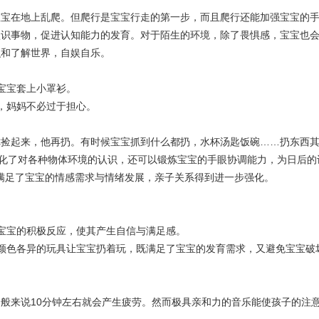
在地上乱爬。但爬行是宝宝行走的第一步，而且爬行还能加强宝宝的手
认识事物，促进认知能力的发育。对于陌生的环境，除了畏惧感，宝宝也
识和了解世界，自娱自乐。
宝宝套上小罩衫。
，妈妈不必过于担心。
起来，他再扔。有时候宝宝抓到什么都扔，水杯汤匙饭碗……扔东西其
强化了对各种物体环境的认识，还可以锻炼宝宝的手眼协调能力，为日后的
，满足了宝宝的情感需求与情绪发展，亲子关系得到进一步强化。
宝的积极反应，使其产生自信与满足感。
色各异的玩具让宝宝扔着玩，既满足了宝宝的发育需求，又避免宝宝破
来说10分钟左右就会产生疲劳。然而极具亲和力的音乐能使孩子的注