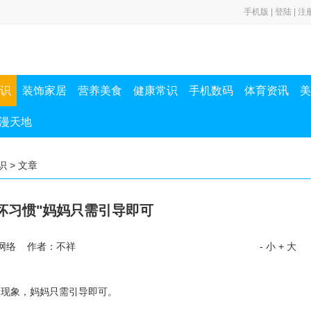
手机版
|
登陆
|
注
.版本发
识
装饰家居
营养美食
健康常识
手机数码
体育资讯
美
漫天地
识
> 文章
坏习惯"妈妈只需引导即可
网络 作者：不祥
- 小
+ 大
现象，妈妈只需引导即可。