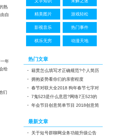
文学知识
未解之迷
的熟
精美图片
游戏轻松
自由自
影视音乐
热门事件
棋乐无穷
动漫天地
热门文章
一年
会给
籍贯怎么填写才正确规范?个人简历
籍贯户籍怎么填【图片】
拥抱姿势看你们的亲密程度
春节对联大全2018 狗年春节七字对
他们
联大全简单带横批图片
7鬼523是什么意思?网络7王523的
内涵图啥意思【图解】
年会节目创意简单节目 2018创意简
单舞蹈小品节目单推荐
最新文章
关于短号群聊网业务功能升级公告