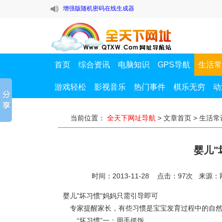
布
增强版随机密码在线生成器
面向小白挖矿用户的一键挖矿工具—【哈鱼矿工】1.4.0.1085
布
增强版随机密码在线生成器
首页
综合资讯
电脑知识
GPS导航
生活常
游戏轻松
影视音乐
热门事件
棋乐无穷
动
当前位置：
全天下网址导航
>
文章首页
>
生活常
婴儿"
时间：2013-11-28 点击：
97
次
来源：
婴儿"坏习惯"妈妈只需引导即可
专家提醒家长，有些习惯是宝宝发育过程中的自然
“坏习惯”一：用手抓饭