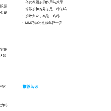
乌发养颜茶的作用与效果
眼腰
苦荞茶和苦芥茶是一种茶吗
会有强
茶叶大全，类别，名称
MM巧学吃粗粮年轻十岁
实是
认知
坏家
推荐阅读
意力得