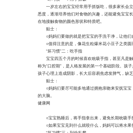
一岁左右的宝宝经常用手抓饭吃，很多家长会立即
悉度，逐渐培养他们对食物的兴趣，还能避免宝宝
在地接触食物的颜色形状和特质吧。
贴士：
○妈妈们要做的就是把宝宝的手洗干净，让他们
○值得注意的是，像花生粒爆米花小豆子之类圆而
“坏习惯”二：吃手指
宝宝四五个月的时候喜欢吮吸手指，甚至凡是触手
称为“口腔期”，是人格发展的第一个基础阶段。孩
孩子心理上造成阴影，长大后容易焦虑发脾气，缺
贴士：
○妈妈们要尽可能多地通过拥抱亲吻来安抚宝宝，
的大脑。
健康网
○宝宝熟睡后，将手指拿出来，避免长期吮吸手
○如果宝宝见到什么就咬什么，妈妈可以将水果切
“坏习惯”三：到处乱爬