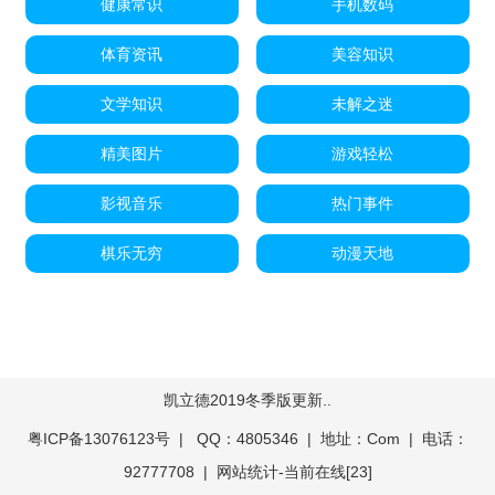
健康常识
手机数码
体育资讯
美容知识
文学知识
未解之迷
精美图片
游戏轻松
影视音乐
热门事件
棋乐无穷
动漫天地
凯立德2019冬季版更新..
粤ICP备13076123号
| QQ：4805346 | 地址：Com | 电话：
92777708 |
网站统计
-
当前在线[
23]