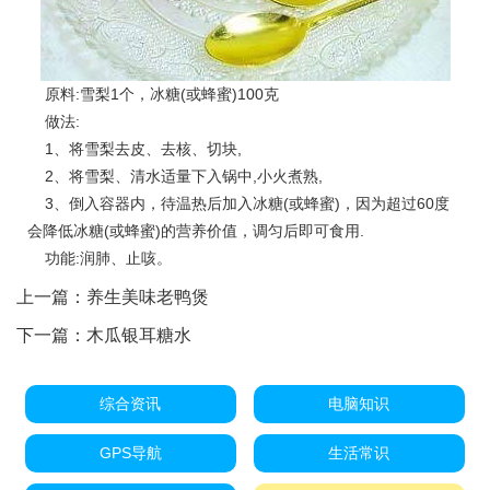
原料:雪梨1个，冰糖(或蜂蜜)100克
做法:
1、将雪梨去皮、去核、切块,
2、将雪梨、清水适量下入锅中,小火煮熟,
3、倒入容器内，待温热后加入冰糖(或蜂蜜)，因为超过60度
会降低冰糖(或蜂蜜)的营养价值，调匀后即可食用.
功能:润肺、止咳。
上一篇：
养生美味老鸭煲
下一篇：
木瓜银耳糖水
综合资讯
电脑知识
GPS导航
生活常识