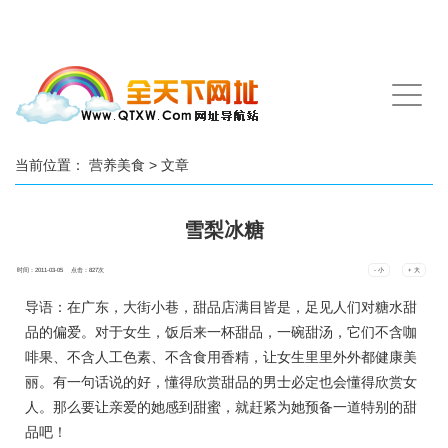
手
机
导
航
当前位置：
营养美食
> 文章
雪梨冰糖
时间：2011-03-05 点击：
827
次
- 小
+ 大
导语：在广东，大街小巷，甜品店满目皆是，足见人们对糖水甜
品的偏爱。对于女生，饭后来一杯甜品，一碗甜汤，它们不含咖
啡果、不含人工色素、不含食用香精，让女生里里外外都健康美
丽。有一句话说的好，懂得欣赏甜品的男士必定也会懂得欣赏女
人。那么要让亲爱的她感到甜蜜，就赶紧为她预备一道特别的甜
品吧！