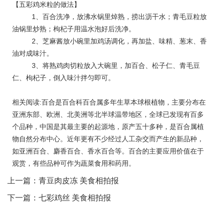
【五彩鸡米粒的做法】
1、百合洗净，放沸水锅里焯熟，捞出沥干水；青毛豆粒放
油锅里炒熟；枸杞子用温水泡好后洗净。
2、芝麻酱放小碗里加鸡汤调化，再加盐、味精、葱末、香
油对成味汁。
3、将熟鸡肉切粒放入大碗里，加百合、松子仁、青毛豆
仁、枸杞子，倒入味汁拌匀即可。
相关阅读:百合是百合科百合属多年生草本球根植物，主要分布在
亚洲东部、欧洲、北美洲等北半球温带地区，全球已发现有百多
个品种，中国是其最主要的起源地，原产五十多种，是百合属植
物自然分布中心。近年更有不少经过人工杂交而产生的新品种，
如亚洲百合、麝香百合、香水百合等。百合的主要应用价值在于
观赏，有些品种可作为蔬菜食用和药用。
上一篇：
青豆肉皮冻 美食相拍报
下一篇：
七彩鸡丝 美食相拍报