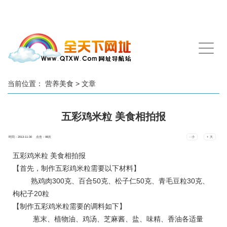
手
机
导
航
当前位置：
营养美食
> 文章
五彩鸡米粒 美食相拍报
时间：2013-11-30 点击：
98
次
- 小
+ 大
五彩鸡米粒 美食相拍报
【首先，制作五彩鸡米粒需要以下材料】
熟鸡肉300克、百合50克、松子仁50克、青毛豆粒30克、
枸杞子20粒
【制作五彩鸡米粒需要的调料如下】
葱末、植物油、鸡汤、芝麻酱、盐、味精、香油各适量