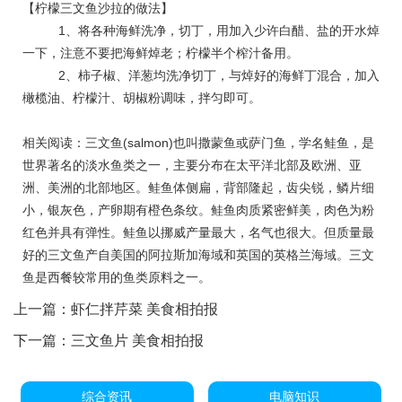
【柠檬三文鱼沙拉的做法】
1、将各种海鲜洗净，切丁，用加入少许白醋、盐的开水焯
一下，注意不要把海鲜焯老；柠檬半个榨汁备用。
2、柿子椒、洋葱均洗净切丁，与焯好的海鲜丁混合，加入
橄榄油、柠檬汁、胡椒粉调味，拌匀即可。
相关阅读：三文鱼(salmon)也叫撒蒙鱼或萨门鱼，学名鲑鱼，是
世界著名的淡水鱼类之一，主要分布在太平洋北部及欧洲、亚
洲、美洲的北部地区。鲑鱼体侧扁，背部隆起，齿尖锐，鳞片细
小，银灰色，产卵期有橙色条纹。鲑鱼肉质紧密鲜美，肉色为粉
红色并具有弹性。鲑鱼以挪威产量最大，名气也很大。但质量最
好的三文鱼产自美国的阿拉斯加海域和英国的英格兰海域。三文
鱼是西餐较常用的鱼类原料之一。
上一篇：
虾仁拌芹菜 美食相拍报
下一篇：
三文鱼片 美食相拍报
综合资讯
电脑知识