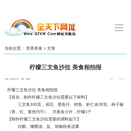
手
机
导
航
当前位置：
营养美食
> 文章
柠檬三文鱼沙拉 美食相拍报
时间：2013-11-28 点击：
142
次
- 小
+ 大
柠檬三文鱼沙拉 美食相拍报
【首先，制作柠檬三文鱼沙拉需要以下材料】
三文鱼100克，扇贝、墨鱼仔、鳕鱼、虾仁各30克，柿子椒
（青、红、黄色均可）、洋葱各少许，柠檬1个
【制作柠檬三文鱼沙拉需要的调料如下】
白醋、橄榄油、盐、胡椒粉各适量