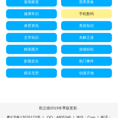
装饰家居
营养美食
健康常识
手机数码
体育资讯
美容知识
文学知识
未解之迷
精美图片
游戏轻松
影视音乐
热门事件
棋乐无穷
动漫天地
凯立德2019冬季版更新..
粤ICP备13076123号
| QQ：4805346 | 地址：Com | 电话：