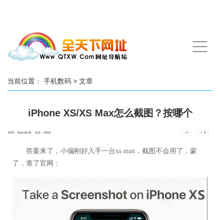
手
机
导
航
当前位置：
手机数码
> 文章
iPhone XS/XS Max怎么截图？按哪个
时间：2018-09-30 点击：
200
次
- 小
+ 大
答案来了，小编刚好入手一台xs max，截图不会用了，蒙
了，查了官网：